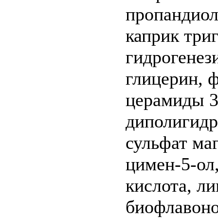
пропандиол
каприк три
гидрогенез
глицерин, 
церамиды 3
диполигидр
сульфат маг
цимен-5-ол,
кислота, л
биофлавоно