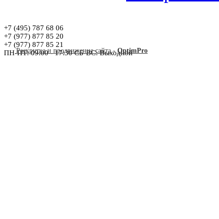
+7 (495) 787 68 06
+7 (977) 877 85 20
+7 (977) 877 85 21
Раскрутка и продвижение сайта
-
OptimPro
ПН-ПТ: 09:00 - 17:30 СБ-ВС: Выходной