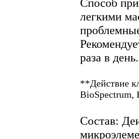
Способ при
легкими м
проблемные
Рекомендуе
раза в день.
**Действие к
BioSpectrum,
Состав: Де
микроэлеме