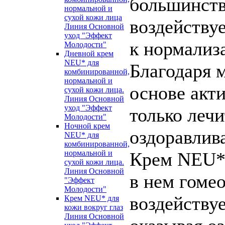
большинств
нормальной и
сухой кожи лица
воздейству
Линия Основной
уход "Эффект
к нормализ
Молодости"
Дневной крем
NEU* для
Благодаря 
комбинированной,
нормальной и
основе акт
сухой кожи лица.
Линия Основной
уход "Эффект
только лечи
Молодости"
Ночной крем
оздоравлива
NEU* для
комбинированной,
нормальной и
Крем NEU* 
сухой кожи лица.
Линия Основной
в нем гоме
"Эффект
Молодости"
воздействуе
Крем NEU* для
кожи вокруг глаз
Линия Основной