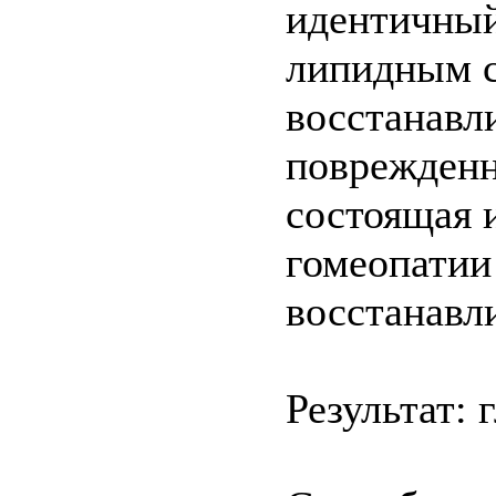
идентичный
липидным с
восстанавл
поврежденн
состоящая 
гомеопатии
восстанавл
Результат: 