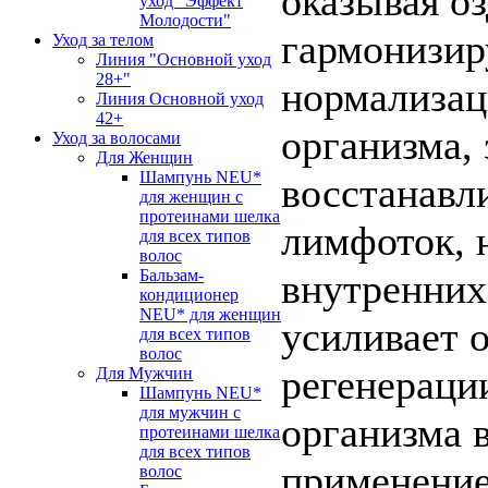
оказывая о
уход "Эффект
Молодости"
гармонизир
Уход за телом
Линия "Основной уход
28+"
нормализац
Линия Основной уход
42+
организма,
Уход за волосами
Для Женщин
Шампунь NEU*
восстанавл
для женщин с
протеинами шелка
лимфоток, 
для всех типов
волос
Бальзам-
внутренних
кондиционер
NEU* для женщин
усиливает 
для всех типов
волос
регенераци
Для Мужчин
Шампунь NEU*
для мужчин с
организма 
протеинами шелка
для всех типов
применение
волос