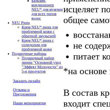
Бальзам-
кондиционер
исцеляет п
NEU* для мужчин
для всех типов
общее само
волос
NEU Psora
Крем NEU* psora для
проблемной кожи с
восстана
обратной эмульсией
Крем NEU* psora c
не содер
солидолом для
проблемной кожи
питает к
Подарочные наборы
Подарочный набор
линии "Основной уход
"Эффект Молодости" из
*на основе
5-и продуктов
Заказать онлайн
В состав к
Отзывы и
Предложения
входит спе
Наши мероприятия