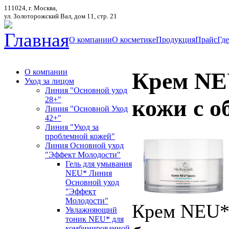
111024, г. Москва,
ул. Золоторожский Вал, дом 11, стр. 21
Главная
О компании
О косметике
Продукция
Прайс
Где
О компании
Крем NE
Уход за лицом
Линия "Основной уход
28+"
кожи с о
Линия "Основной Уход
42+"
Линия "Уход за
проблемной кожей"
Линия Основной уход
"Эффект Молодости"
Гель для умывания
NEU* Линия
Основной уход
"Эффект
Молодости"
Крем NEU* 
Увлажняющий
тоник NEU* для
комбинированной,