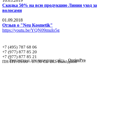
16.05.2019
Скидка 50% на всю продукцию Линии уход за
волосами
01.09.2018
Отзыв о "Neu Kosmetik"
https://youtu.be/YQN09muIo5g
+7 (495) 787 68 06
+7 (977) 877 85 20
+7 (977) 877 85 21
Раскрутка и продвижение сайта
-
OptimPro
ПН-ПТ: 09:00 - 17:30 СБ-ВС: Выходной