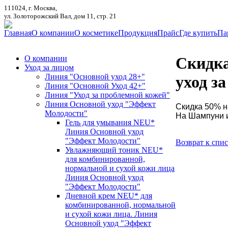
111024, г. Москва,
ул. Золоторожский Вал, дом 11, стр. 21
Главная
О компании
О косметике
Продукция
Прайс
Где купить
Па
О компании
Скидка
Уход за лицом
Линия "Основной уход 28+"
уход з
Линия "Основной Уход 42+"
Линия "Уход за проблемной кожей"
Линия Основной уход "Эффект
Скидка 50% н
Молодости"
На Шампуни 
Гель для умывания NEU*
Линия Основной уход
"Эффект Молодости"
Возврат к спи
Увлажняющий тоник NEU*
для комбинированной,
нормальной и сухой кожи лица
Линия Основной уход
"Эффект Молодости"
Дневной крем NEU* для
комбинированной, нормальной
и сухой кожи лица. Линия
Основной уход "Эффект