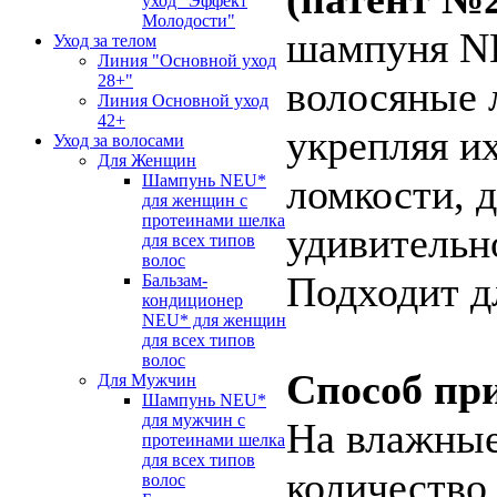
уход "Эффект
Молодости"
шампуня N
Уход за телом
Линия "Основной уход
28+"
волосяные 
Линия Основной уход
42+
укрепляя их
Уход за волосами
Для Женщин
Шампунь NEU*
ломкости, 
для женщин с
протеинами шелка
удивительн
для всех типов
волос
Подходит дл
Бальзам-
кондиционер
NEU* для женщин
для всех типов
волос
Способ пр
Для Мужчин
Шампунь NEU*
для мужчин с
На влажные
протеинами шелка
для всех типов
количество
волос