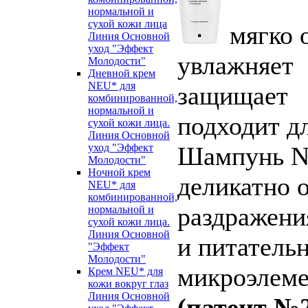
нормальной и
сухой кожи лица
мягко 
Линия Основной
уход "Эффект
увлажняет
Молодости"
Дневной крем
NEU* для
защищает
комбинированной,
нормальной и
подходит дл
сухой кожи лица.
Линия Основной
уход "Эффект
Шампунь N
Молодости"
Ночной крем
деликатно 
NEU* для
комбинированной,
раздражени
нормальной и
сухой кожи лица.
Линия Основной
и питательн
"Эффект
Молодости"
микроэлеме
Крем NEU* для
кожи вокруг глаз
Линия Основной
(патент №