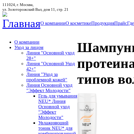
111024, г. Москва,
ул. Золоторожский Вал, дом 11, стр. 21
Главная
О компании
О косметике
Продукция
Прайс
Где
О компании
Шампунь
Уход за лицом
Линия "Основной уход
28+"
протеина
Линия "Основной Уход
42+"
типов во
Линия "Уход за
проблемной кожей"
Линия Основной уход
"Эффект Молодости"
Гель для умывания
NEU* Линия
Основной уход
"Эффект
Молодости"
Увлажняющий
тоник NEU* для
комбинированной,