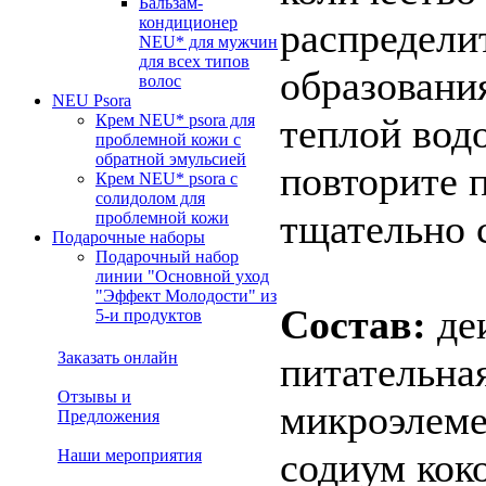
Бальзам-
кондиционер
распредели
NEU* для мужчин
для всех типов
образовани
волос
NEU Psora
Крем NEU* psora для
теплой вод
проблемной кожи с
обратной эмульсией
повторите п
Крем NEU* psora c
солидолом для
тщательно 
проблемной кожи
Подарочные наборы
Подарочный набор
линии "Основной уход
"Эффект Молодости" из
Состав:
де
5-и продуктов
Заказать онлайн
питательная
Отзывы и
микроэлеме
Предложения
содиум кок
Наши мероприятия