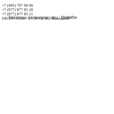
+7 (495) 787 68 06
+7 (977) 877 85 20
+7 (977) 877 85 21
Раскрутка и продвижение сайта
-
OptimPro
ПН-ПТ: 09:00 - 17:30 СБ-ВС: Выходной